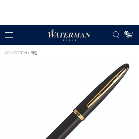
0
COLLECTION
까렌