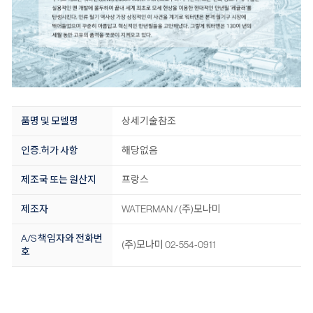
품명 및 모델명
상세기술참조
인증.허가 사항
해당없음
제조국 또는 원산지
프랑스
제조자
WATERMAN / (주)모나미
A/S 책임자와 전화번
(주)모나미 02-554-0911
호