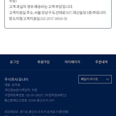
부담)
고객 과실의 경우 배송비는 고객 부담입니다.
고객지원실 주소: 서울 강남구 도산대로 507, 대신빌딩 5층 ㈜모나미
항소지점 고객지원실 (02-2017-9654~5)
로그인
회원가입
마이페이지
주문내역
주식회사 모나미
패밀리 사이트
대표 : 송하윤
개인정보관리책임자 : 최준
사업자등록번호 : 120-81-08227
[사업자정보확인]
통신판매신고번호 : 2008-용인수지-0117
ADDRESS 경기도 용인시 수지구 손곡로 17(동천동)