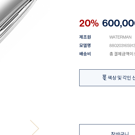
20%
600,00
제조원
WATERMAN
모델명
88020316591
배송비
총 결제금액이 5
색상 및 각인 
장바구니