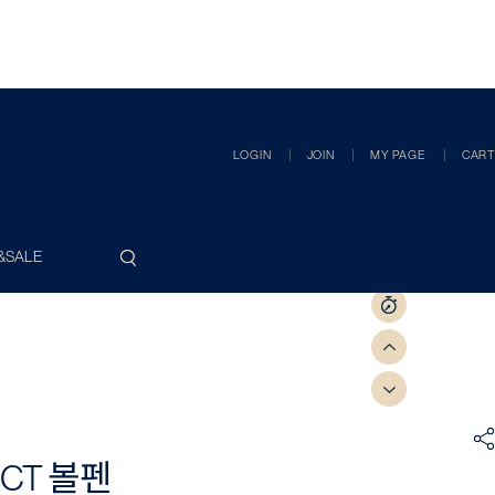
LOGIN
JOIN
MY PAGE
CART
&SALE
CT 볼펜