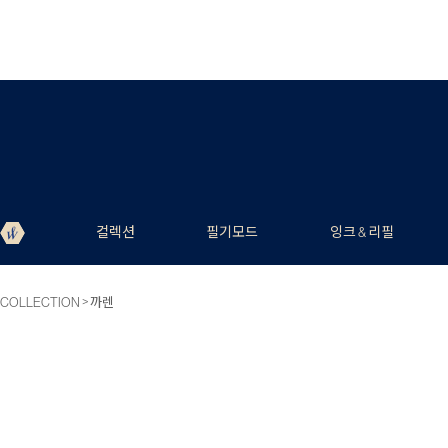
컬렉션
필기모드
잉크 & 리필
>
COLLECTION
까렌