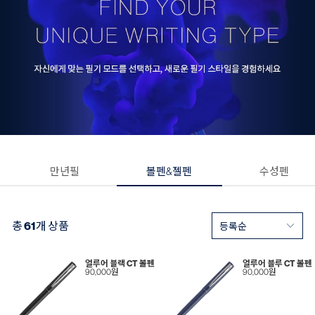
만년필
볼펜&젤펜
수성펜
총
61
개 상품
얼루어 블랙 CT 볼펜
얼루어 블루 CT 볼펜
90,000원
90,000원