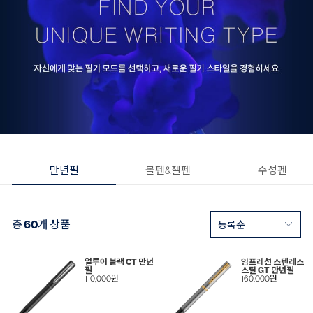
만년필
볼펜&젤펜
수성펜
총
60
개 상품
얼루어 블랙 CT 만년
임프레션 스텐레스
필
스틸 GT 만년필
110,000원
160,000원