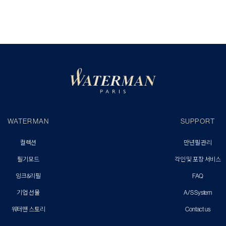
WATERMAN
SUPPORT
컬렉션
만년필 관리
필기모드
각인 및 포장 서비스
잉크&리필
FAQ
기업 선물
A/S System
워터맨 스토리
Contact us