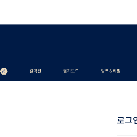
컬렉션
필기모드
잉크 & 리필
로그