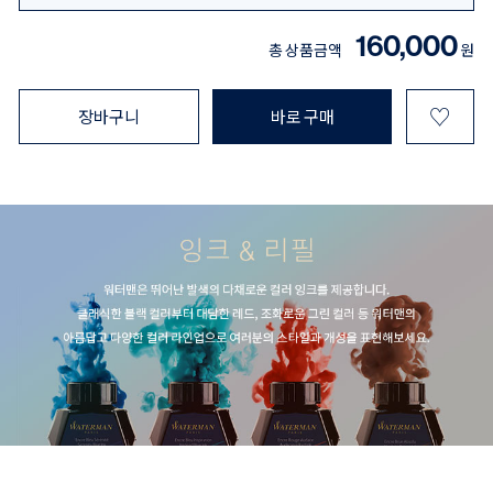
160,000
총 상품금액
원
♡
장바구니
바로 구매