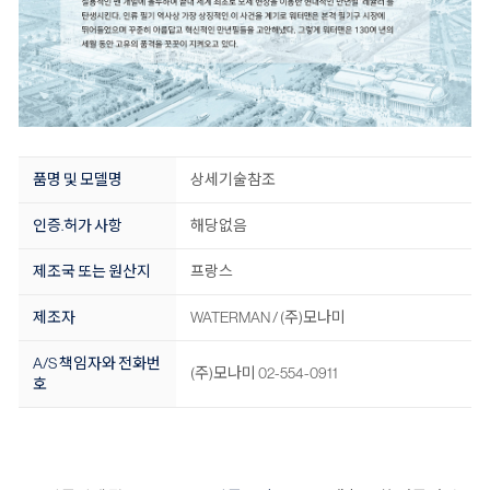
품명 및 모델명
상세기술참조
인증.허가 사항
해당없음
제조국 또는 원산지
프랑스
제조자
WATERMAN / (주)모나미
A/S 책임자와 전화번
(주)모나미 02-554-0911
호