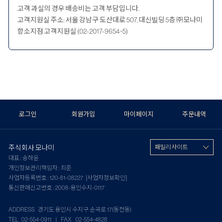
고객 과실의 경우 배송비는 고객 부담입니다.
고객지원실 주소: 서울 강남구 도산대로 507, 대신빌딩 5층 ㈜모나미
항소지점 고객지원실 (02-2017-9654~5)
로그인
회원가입
마이페이지
주문내역
주식회사 모나미
패밀리 사이트
대표 : 송하윤
개인정보관리책임자 : 최준
사업자등록번호 : 120-81-08227
[사업자정보확인]
통신판매신고번호 : 2008-용인수지-0117
ADDRESS 경기도 용인시 수지구 손곡로 17(동천동)
TEL 02-554-0911 | FAX 02-554-4828