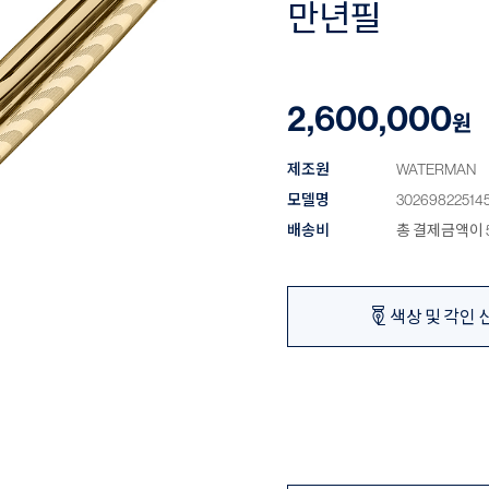
만년필
2,600,000
원
제조원
WATERMAN
모델명
30269822514
배송비
총 결제금액이 5
색상 및 각인 