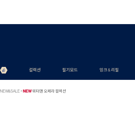
컬렉션
필기모드
잉크 & 리필
>
NEW&SALE
NEW
워터맨 오페라 컬렉션