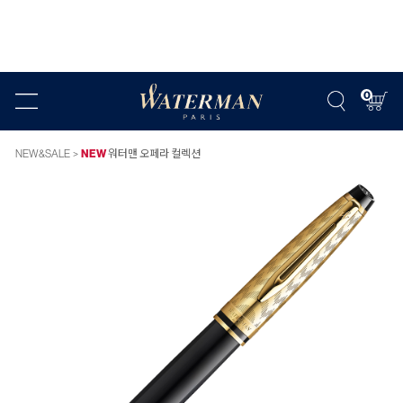
0
NEW&SALE
NEW
워터맨 오페라 컬렉션