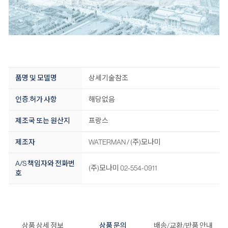
품명 및 모델명
상세기술참조
인증.허가 사항
해당없음
제조국 또는 원산지
프랑스
제조자
WATERMAN / (주)모나미
A/S 책임자와 전화번
(주)모나미 02-554-0911
호
상품 상세 정보
상품 문의
배송/교환/반품 안내