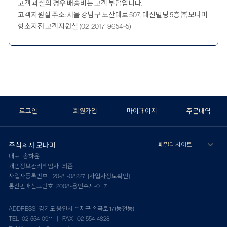
고객 과실의 경우 배송비는 고객 부담입니다.
고객지원실 주소: 서울 강남구 도산대로 507, 대신빌딩 5층 ㈜모나미
항소지점 고객지원실 (02-2017-9654~5)
로그인
회원가입
마이페이지
주문내역
주식회사 모나미
패밀리 사이트
대표 : 송하윤
개인정보관리책임자 : 최준
사업자등록번호 : 120-81-08227
[사업자정보확인]
통신판매신고번호 : 2008-용인수지-0117
ADDRESS 경기도 용인시 수지구 손곡로 17(동천동)
TEL 02-554-0911 | FAX 02-554-4828