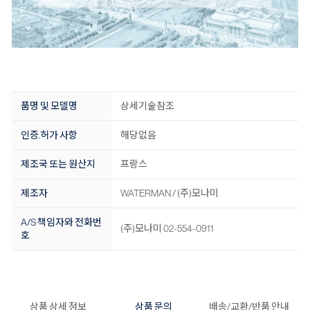
품명 및 모델명
상세기술참조
인증.허가 사항
해당없음
제조국 또는 원산지
프랑스
제조자
WATERMAN / (주)모나미
A/S 책임자와 전화번
(주)모나미 02-554-0911
호
상품 상세 정보
상품 문의
배송/교환/반품 안내