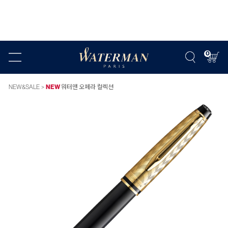
0
NEW&SALE
NEW
워터맨 오페라 컬렉션