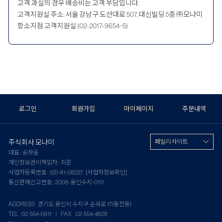
고객 과실의 경우 배송비는 고객 부담입니다.
고객지원실 주소: 서울 강남구 도산대로 507, 대신빌딩 5층 ㈜모나미
항소지점 고객지원실 (02-2017-9654~5)
로그인
회원가입
마이페이지
주문내역
주식회사 모나미
패밀리 사이트
대표 : 송하윤
개인정보관리책임자 : 최준
사업자등록번호 : 120-81-08227
[사업자정보확인]
통신판매신고번호 : 2008-용인수지-0117
ADDRESS 경기도 용인시 수지구 손곡로 17(동천동)
TEL 02-554-0911 | FAX 02-554-4828