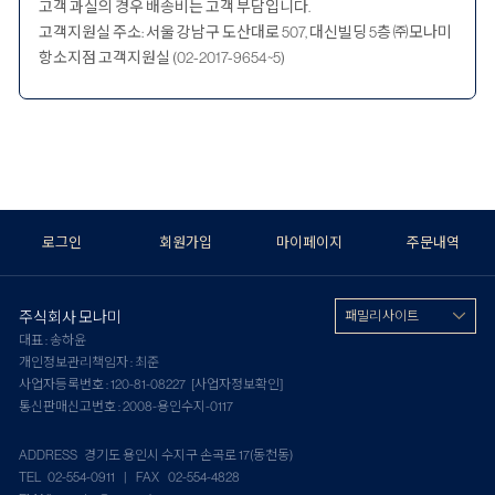
고객 과실의 경우 배송비는 고객 부담입니다.
고객지원실 주소: 서울 강남구 도산대로 507, 대신빌딩 5층 ㈜모나미
항소지점 고객지원실 (02-2017-9654~5)
로그인
회원가입
마이페이지
주문내역
주식회사 모나미
패밀리 사이트
대표 : 송하윤
개인정보관리책임자 : 최준
사업자등록번호 : 120-81-08227
[사업자정보확인]
통신판매신고번호 : 2008-용인수지-0117
ADDRESS 경기도 용인시 수지구 손곡로 17(동천동)
TEL 02-554-0911 | FAX 02-554-4828