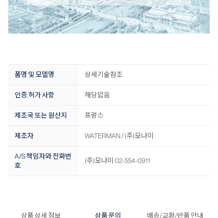
품명 및 모델명
상세기술참조
인증.허가 사항
해당없음
제조국 또는 원산지
프랑스
제조자
WATERMAN / (주)모나미
A/S 책임자와 전화번
(주)모나미 02-554-0911
호
상품 상세 정보
상품 문의
배송/교환/반품 안내