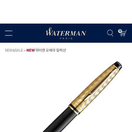
0
NEW&SALE
NEW
워터맨 오페라 컬렉션