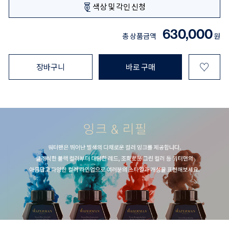
색상 및 각인 신청
630,000
총 상품금액
원
♡
장바구니
바로 구매