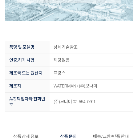
품명 및 모델명
상세기술참조
인증.허가 사항
해당없음
제조국 또는 원산지
프랑스
제조자
WATERMAN / (주)모나미
A/S 책임자와 전화번
(주)모나미 02-554-0911
호
상품 상세 정보
상품 문의
배송/교환/반품 안내