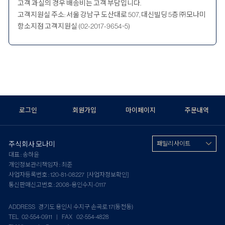
고객 과실의 경우 배송비는 고객 부담입니다.
고객지원실 주소: 서울 강남구 도산대로 507, 대신빌딩 5층 ㈜모나미
항소지점 고객지원실 (02-2017-9654~5)
로그인
회원가입
마이페이지
주문내역
주식회사 모나미
패밀리 사이트
대표 : 송하윤
개인정보관리책임자 : 최준
사업자등록번호 : 120-81-08227
[사업자정보확인]
통신판매신고번호 : 2008-용인수지-0117
ADDRESS 경기도 용인시 수지구 손곡로 17(동천동)
TEL 02-554-0911 | FAX 02-554-4828