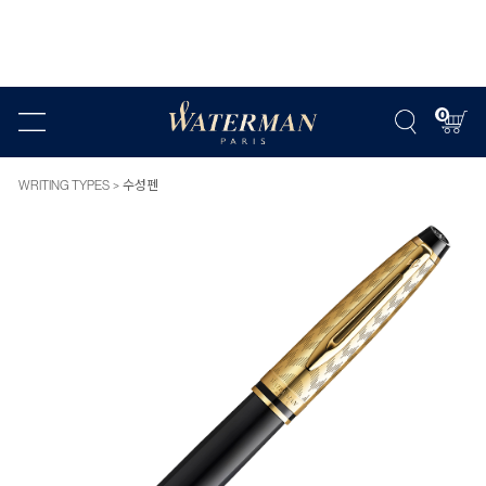
0
WRITING TYPES
수성펜