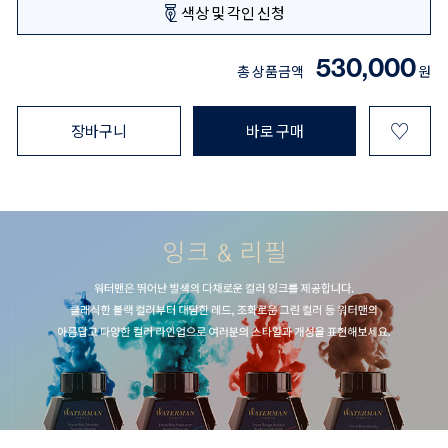
색상 및 각인 신청
530,000
총 상품금액
원
♡
장바구니
바로 구매