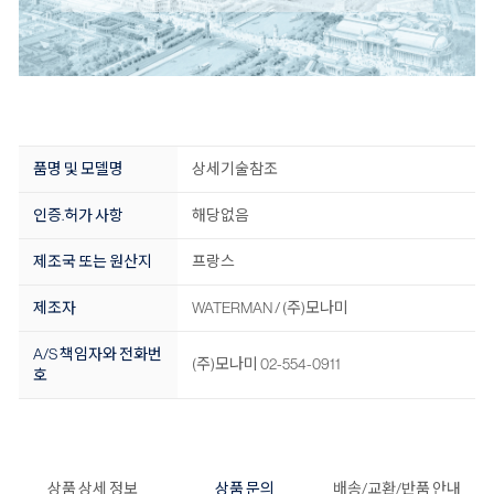
품명 및 모델명
상세기술참조
인증.허가 사항
해당없음
제조국 또는 원산지
프랑스
제조자
WATERMAN / (주)모나미
A/S 책임자와 전화번
(주)모나미 02-554-0911
호
상품 상세 정보
상품 문의
배송/교환/반품 안내