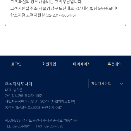
고객 과실의 경우 배송비는 고객 부담입니다.
고객지원실 주소: 서울 강남구 도산대로 507, 대신빌딩 5층 ㈜모나미
항소지점 고객지원실 (02-2017-9654~5)
로그인
회원가입
마이페이지
주문내역
주식회사 모나미
패밀리 사이트
대표 : 송하윤
개인정보관리책임자 : 최준
사업자등록번호 : 120-81-08227
[사업자정보확인]
통신판매신고번호 : 2008-용인수지-0117
ADDRESS 경기도 용인시 수지구 손곡로 17(동천동)
TEL 02-554-0911 | FAX 02-554-4828