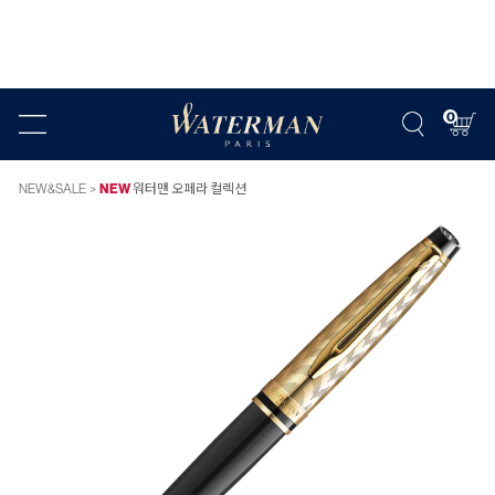
0
NEW&SALE
NEW
워터맨 오페라 컬렉션