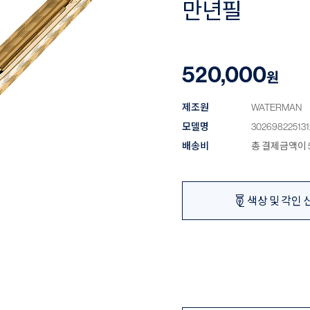
만년필
520,000
원
제조원
WATERMAN
모델명
302698225131
배송비
총 결제금액이 5
색상 및 각인 