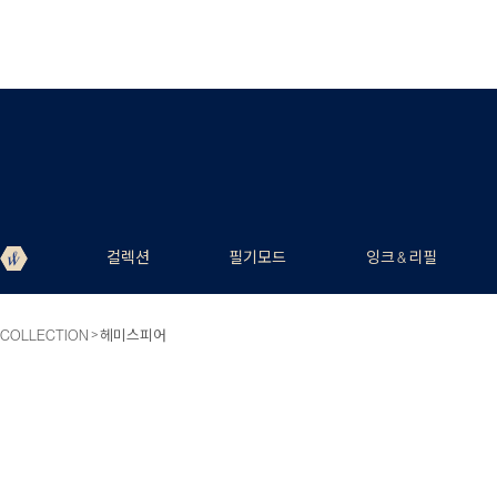
컬렉션
필기모드
잉크 & 리필
>
COLLECTION
헤미스피어