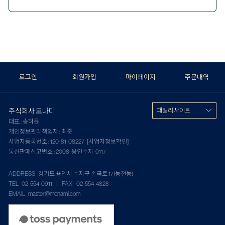
로그인
회원가입
마이페이지
주문내역
주식회사 모나미
패밀리 사이트
대표 : 송하윤
개인정보관리책임자 : 최준
사업자등록번호 : 120-81-08227
[사업자정보확인]
통신판매신고번호 : 2008-용인수지-0117
ADDRESS 경기도 용인시 수지구 손곡로 17(동천동)
TEL 02-554-0911 | FAX 02-554-4828
EMAIL master@monami.com