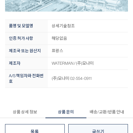
품명 및 모델명
상세기술참조
인증.허가 사항
해당없음
제조국 또는 원산지
프랑스
제조자
WATERMAN / (주)모나미
A/S 책임자와 전화번
(주)모나미 02-554-0911
호
상품 상세 정보
상품 문의
배송/교환/반품 안내
목록
글쓰기