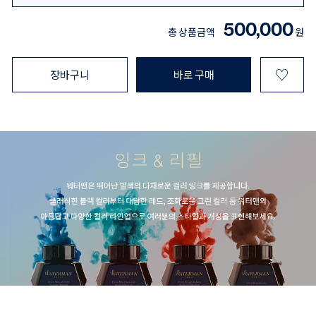
500,000
총 상품금액
원
♡
장바구니
바로 구매