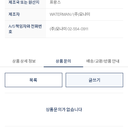
제조국 또는 원산지
프랑스
제조자
WATERMAN / (주)모나미
A/S 책임자와 전화번
(주)모나미 02-554-0911
호
상품 상세 정보
상품 문의
배송/교환/반품 안내
목록
글쓰기
상품문의가 없습니다