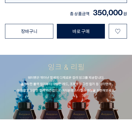
350,000
총 상품금액
원
♡
장바구니
바로 구매