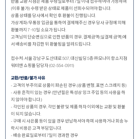
반품 교환 시점은 제품 수령일로부터 7일 이내 접수하여야 가능하며
(이후 불가) 수령 받은 상태로 제품이 선회수되어야 합니다.
상품 상태를 당사에서 확인 후 환불이 진행됩니다.
가상계좌/무통장 입금을 통하여 결제해주신 경우 당사 규정에 의해
환불까지 7 ~10일 소요가 됩니다.
고객님의 단순변심으로 인한 반품의 경우, 결제금액(실결제 금액)에
서 배송비를 차감한 뒤 환불됨을 알려드립니다.
접수처: 서울 강남구 도산대로 507, 대신빌딩 5층 ㈜모나미 항소지점
워터맨 쇼핑몰 담당자 (02-554-0911)
교환/반품/불가 사유
- 고객의 부주의로 상품이 파손된 경우.(상품 변형, 표면 스크래치 등)
- 사용 흔적이 있는 경우 (만년필은 특성상 잉크 주입 등의 사용을 하
지 않아야 합니다.)
- 각인된 상품의 경우, 각인 불량 및 제품 하자 이외에는 교환 및 환불
이 되지 않습니다.
- 구매 시 사은품 등이 있을 경우 반납하셔야 하며 사용하거나 회송 누
락시 비용은 고객 부담입니다.
- 배송 완료일로부터 7일이 경과한 경우