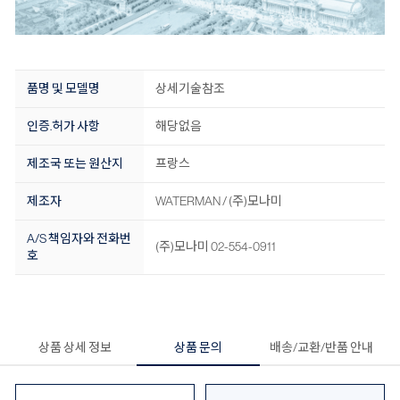
품명 및 모델명
상세기술참조
인증.허가 사항
해당없음
제조국 또는 원산지
프랑스
제조자
WATERMAN / (주)모나미
A/S 책임자와 전화번
(주)모나미 02-554-0911
호
상품 상세 정보
상품 문의
배송/교환/반품 안내