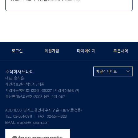
로그인
회원가입
마이페이지
주문내역
주식회사 모나미
패밀리 사이트
대표 : 송하윤
개인정보관리책임자 : 최준
사업자등록번호 : 120-81-08227
[사업자정보확인]
통신판매신고번호 : 2008-용인수지-0117
ADDRESS 경기도 용인시 수지구 손곡로 17(동천동)
TEL 02-554-0911 | FAX 02-554-4828
EMAIL master@monami.com