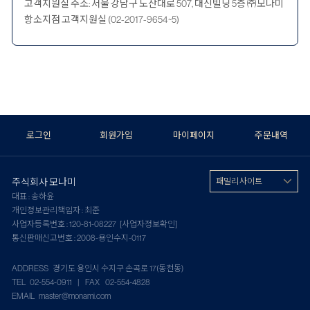
고객지원실 주소: 서울 강남구 도산대로 507, 대신빌딩 5층 ㈜모나미
항소지점 고객지원실 (02-2017-9654~5)
로그인
회원가입
마이페이지
주문내역
주식회사 모나미
패밀리 사이트
대표 : 송하윤
개인정보관리책임자 : 최준
사업자등록번호 : 120-81-08227
[사업자정보확인]
통신판매신고번호 : 2008-용인수지-0117
ADDRESS 경기도 용인시 수지구 손곡로 17(동천동)
TEL 02-554-0911 | FAX 02-554-4828
EMAIL master@monami.com