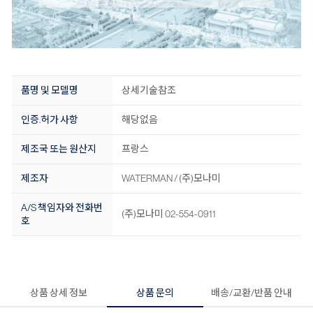
품명 및 모델명
상세기술참조
인증.허가 사항
해당없음
제조국 또는 원산지
프랑스
제조자
WATERMAN / (주)모나미
A/S 책임자와 전화번
(주)모나미 02-554-0911
호
상품 상세 정보
상품 문의
배송/교환/반품 안내