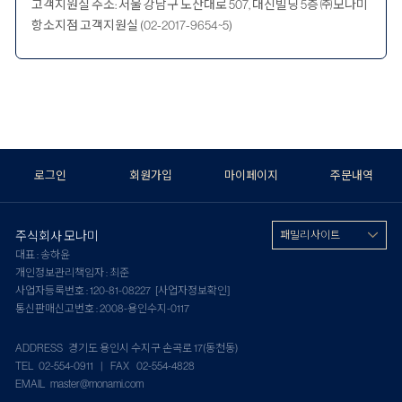
고객지원실 주소: 서울 강남구 도산대로 507, 대신빌딩 5층 ㈜모나미
항소지점 고객지원실 (02-2017-9654~5)
로그인
회원가입
마이페이지
주문내역
주식회사 모나미
패밀리 사이트
대표 : 송하윤
개인정보관리책임자 : 최준
사업자등록번호 : 120-81-08227
[사업자정보확인]
통신판매신고번호 : 2008-용인수지-0117
ADDRESS 경기도 용인시 수지구 손곡로 17(동천동)
TEL 02-554-0911 | FAX 02-554-4828
EMAIL master@monami.com