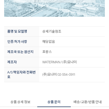
품명 및 모델명
상세기술참조
인증.허가 사항
해당없음
제조국 또는 원산지
프랑스
제조자
WATERMAN / (주)모나미
A/S 책임자와 전화번
(주)모나미 02-554-0911
호
상품 상세 정보
상품 문의
배송/교환/반품 안내