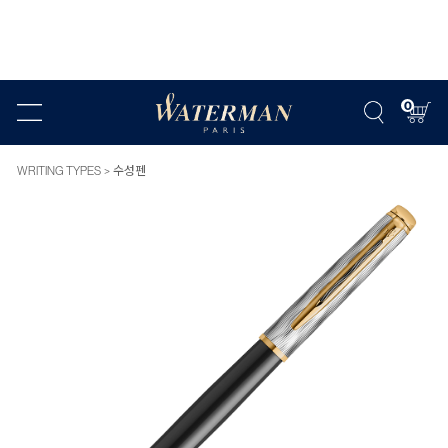
0
WRITING TYPES
수성펜