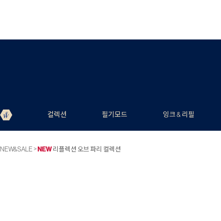
컬렉션
필기모드
잉크 & 리필
>
NEW&SALE
NEW
리플렉션 오브 파리 컬렉션