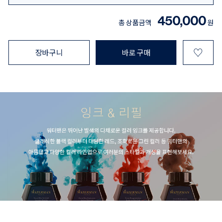
450,000
총 상품금액
원
♡
장바구니
바로 구매