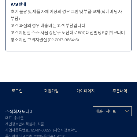
A/S 안내
초기 불량 및 제품 자체 이상의 경우 교환 및 부품 교체(택배비 당사
부담)
고객 과실의 경우 배송비는 고객 부담입니다.
고객지원실 주소: 서울 강남구 도산대로 507, 대신빌딩 5층 ㈜모나미
항소지점 고객지원실 (02-2017-9654~5)
로그인
회원가입
마이페이지
주문내역
주식회사 모나미
패밀리 사이트
대표 : 송하윤
개인정보관리책임자 : 최준
사업자등록번호 : 120-81-08227
[사업자정보확인]
통신판매신고번호 : 2008-용인수지-0117