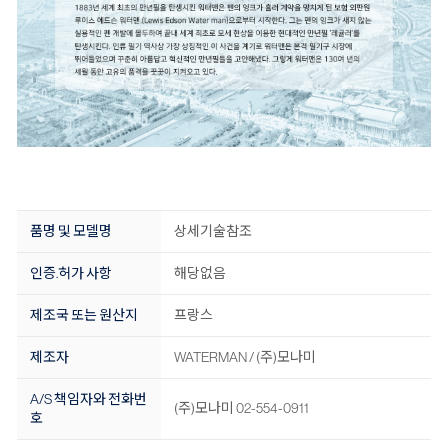
품명 및 모델명
상세기술참조
인증.허가 사항
해당없음
제조국 또는 원산지
프랑스
제조자
WATERMAN / (주)모나미
A/S 책임자와 전화번
(주)모나미 02-554-0911
호