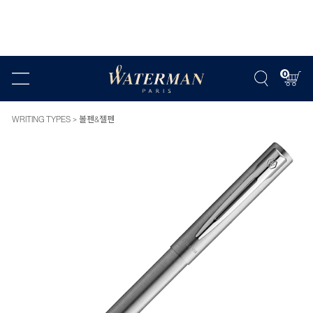
0
WRITING TYPES
볼펜&젤펜