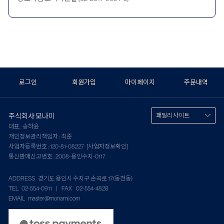
로그인
회원가입
마이페이지
주문내역
주식회사 모나미
패밀리 사이트
대표 : 송하윤
개인정보관리책임자 : 최준
사업자등록번호 : 120-81-08227
[사업자정보확인]
통신판매신고번호 : 2008-용인수지-0117
ADDRESS 경기도 용인시 수지구 손곡로 17(동천동)
TEL 02-554-0911 | FAX 02-554-4828
EMAIL master@monami.com