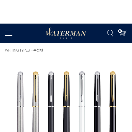
0
WRITING TYPES
수성펜