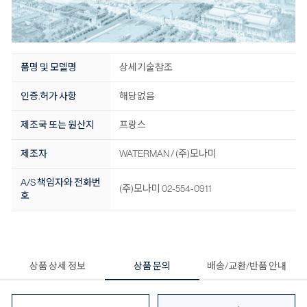
품명 및 모델명
상세기술참조
인증.허가 사항
해당없음
제조국 또는 원산지
프랑스
제조자
WATERMAN / (주)모나미
A/S 책임자와 전화번
(주)모나미 02-554-0911
호
상품 상세 정보
상품 문의
배송/교환/반품 안내