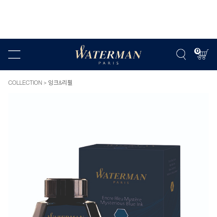
0
COLLECTION
잉크&리필