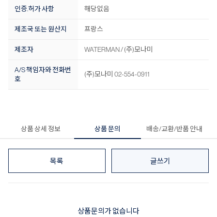
인증.허가 사항
해당없음
제조국 또는 원산지
프랑스
제조자
WATERMAN / (주)모나미
A/S 책임자와 전화번
(주)모나미 02-554-0911
호
상품 상세 정보
상품 문의
배송/교환/반품 안내
목록
글쓰기
상품문의가 없습니다