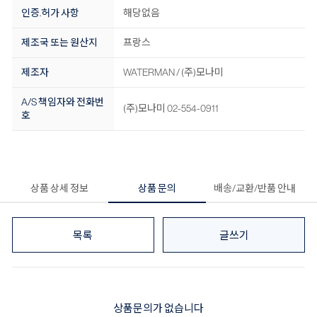
인증.허가 사항
해당없음
제조국 또는 원산지
프랑스
제조자
WATERMAN / (주)모나미
A/S 책임자와 전화번
(주)모나미 02-554-0911
호
상품 상세 정보
상품 문의
배송/교환/반품 안내
목록
글쓰기
상품문의가 없습니다