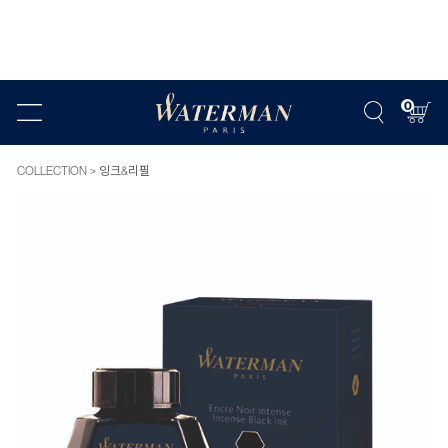
0
COLLECTION
잉크&리필