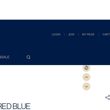
LOGIN
JOIN
MY PAGE
CART
&SALE
RED BLUE