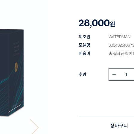
28,000
원
제조원
WATERMAN
모델명
30343251067
배송비
총 결제금액이 5
수량
장바구니