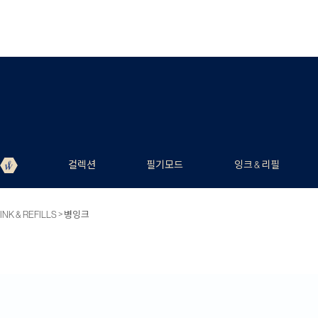
컬렉션
필기모드
잉크 & 리필
>
INK & REFILLS
병잉크