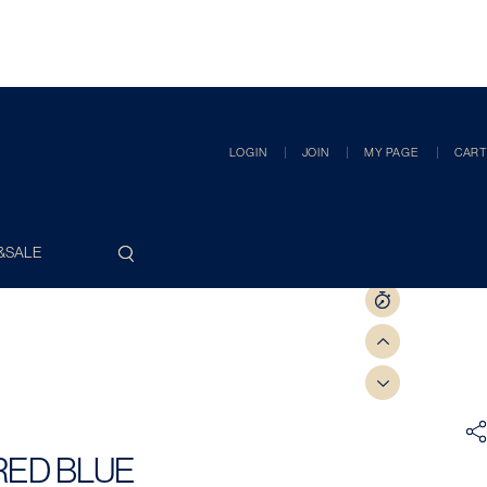
LOGIN
JOIN
MY PAGE
CART
&SALE
RED BLUE