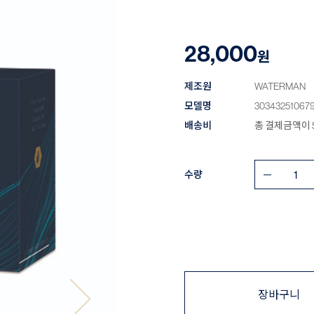
28,000
원
제조원
WATERMAN
모델명
30343251067
배송비
총 결제금액이 5
수량
장바구니