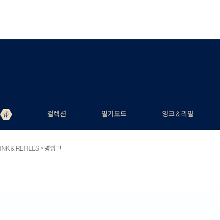
컬렉션
필기모드
잉크 & 리필
>
INK & REFILLS
병잉크