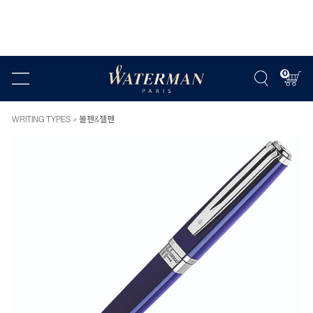
0
WRITING TYPES
볼펜&젤펜