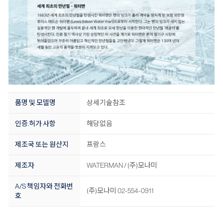
품명 및 모델명
상세기술참조
인증.허가 사항
해당없음
제조국 또는 원산지
프랑스
제조자
WATERMAN / (주)모나미
A/S 책임자와 전화번
(주)모나미 02-554-0911
호