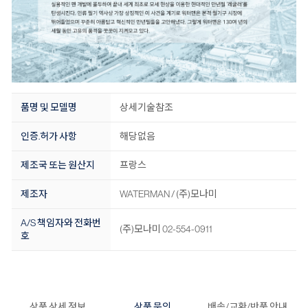
품명 및 모델명
상세기술참조
인증.허가 사항
해당없음
제조국 또는 원산지
프랑스
제조자
WATERMAN / (주)모나미
A/S 책임자와 전화번
(주)모나미 02-554-0911
호
상품 상세 정보
상품 문의
배송/교환/반품 안내