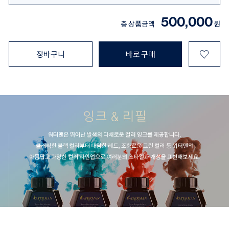
500,000
총 상품금액
원
♡
장바구니
바로 구매