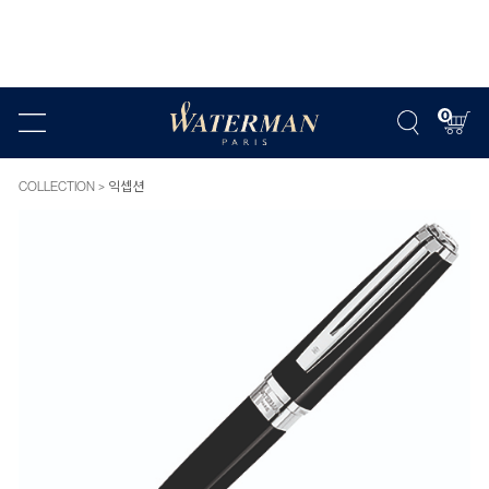
0
COLLECTION
익셉션