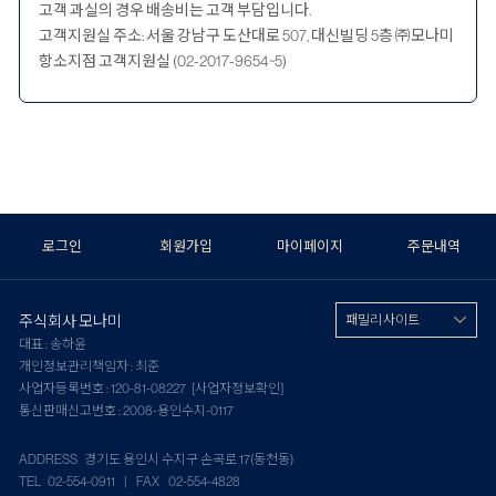
고객 과실의 경우 배송비는 고객 부담입니다.
고객지원실 주소: 서울 강남구 도산대로 507, 대신빌딩 5층 ㈜모나미
항소지점 고객지원실 (02-2017-9654~5)
로그인
회원가입
마이페이지
주문내역
주식회사 모나미
패밀리 사이트
대표 : 송하윤
개인정보관리책임자 : 최준
사업자등록번호 : 120-81-08227
[사업자정보확인]
통신판매신고번호 : 2008-용인수지-0117
ADDRESS 경기도 용인시 수지구 손곡로 17(동천동)
TEL 02-554-0911 | FAX 02-554-4828