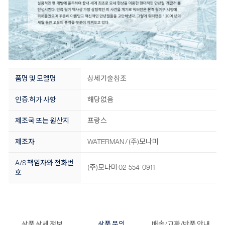
품명 및 모델명
상세기술참조
인증.허가 사항
해당없음
제조국 또는 원산지
프랑스
제조자
WATERMAN / (주)모나미
A/S 책임자와 전화번
(주)모나미 02-554-0911
호
상품 상세 정보
상품 문의
배송/교환/반품 안내