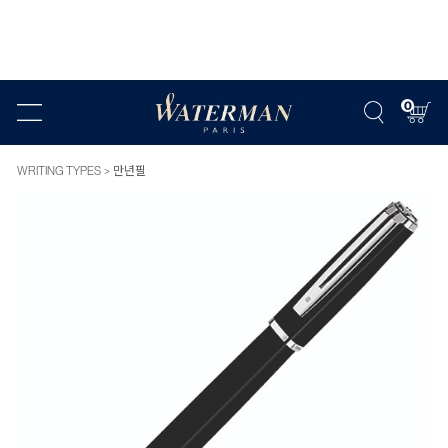
0
WRITING TYPES
만년필