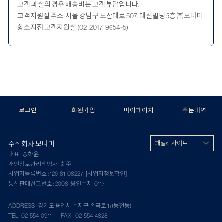
고객 과실의 경우 배송비는 고객 부담입니다.
고객지원실 주소: 서울 강남구 도산대로 507, 대신빌딩 5층 ㈜모나미
항소지점 고객지원실 (02-2017-9654~5)
로그인
회원가입
마이페이지
주문내역
주식회사 모나미
패밀리 사이트
대표 : 송하윤
개인정보관리책임자 : 최준
사업자등록번호 : 120-81-08227
[사업자정보확인]
통신판매신고번호 : 2008-용인수지-0117
ADDRESS 경기도 용인시 수지구 손곡로 17(동천동)
TEL 02-554-0911 | FAX 02-554-4828