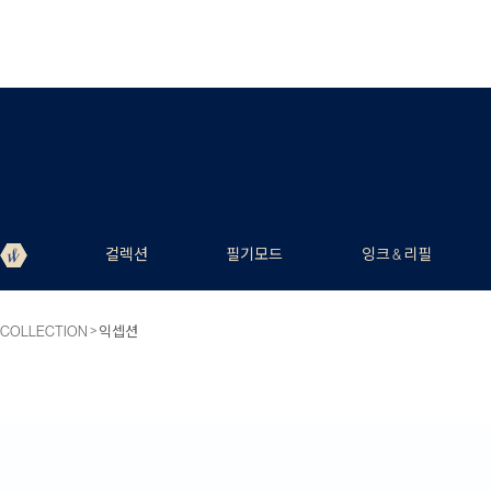
컬렉션
필기모드
잉크 & 리필
>
COLLECTION
익셉션