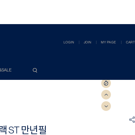
LOGIN
JOIN
MY PAGE
CART
&SALE
랙 ST 만년필