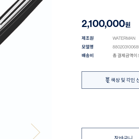
2,100,000
원
제조원
WATERMAN
모델명
88020310068
배송비
총 결제금액이 5
색상 및 각인 
장바구니