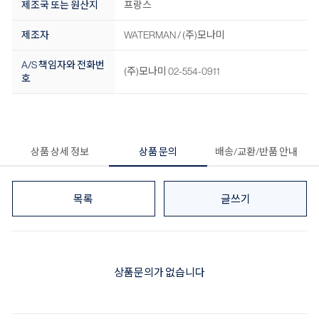
제조국 또는 원산지
프랑스
제조자
WATERMAN / (주)모나미
A/S 책임자와 전화번
(주)모나미 02-554-0911
호
상품 상세 정보
상품 문의
배송/교환/반품 안내
목록
글쓰기
상품문의가 없습니다