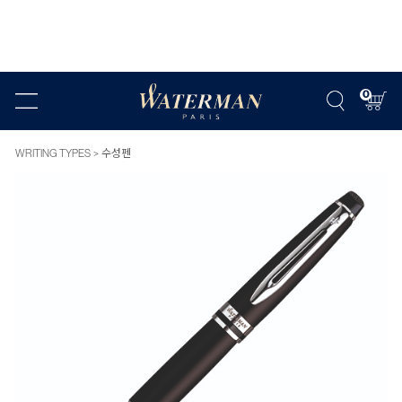
0
WRITING TYPES
수성펜