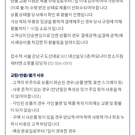
반품 교환 시점은 제품 수령일로부터 7일 이내 접수하여야 가능하며
(이후 불가) 수령 받은 상태로 제품이 선회수되어야 합니다.
상품 상태를 당사에서 확인 후 환불이 진행됩니다.
가상계좌/무통장 입금을 통하여 결제해주신 경우 당사 규정에 의해
환불까지 7 ~10일 소요가 됩니다.
고객님의 단순변심으로 인한 반품의 경우, 결제금액(실결제 금액)에
서 배송비를 차감한 뒤 환불됨을 알려드립니다.
접수처: 서울 강남구 도산대로 507, 대신빌딩 5층 ㈜모나미 항소지점
워터맨 쇼핑몰 담당자 (02-554-0911)
교환/반품/불가 사유
- 고객의 부주의로 상품이 파손된 경우.(상품 변형, 표면 스크래치 등)
- 사용 흔적이 있는 경우 (만년필은 특성상 잉크 주입 등의 사용을 하
지 않아야 합니다.)
- 각인된 상품의 경우, 각인 불량 및 제품 하자 이외에는 교환 및 환불
이 되지 않습니다.
- 구매 시 사은품 등이 있을 경우 반납하셔야 하며 사용하거나 회송 누
락시 비용은 고객 부담입니다.
- 배송 완료일로부터 7일이 경과한 경우