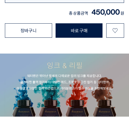
450,000
총 상품금액
원
♡
장바구니
바로 구매