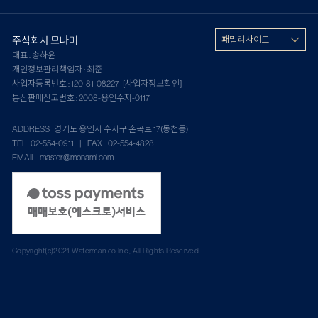
주식회사 모나미
패밀리 사이트
대표 : 송하윤
개인정보관리책임자 : 최준
사업자등록번호 : 120-81-08227
[사업자정보확인]
통신판매신고번호 : 2008-용인수지-0117
ADDRESS 경기도 용인시 수지구 손곡로 17(동천동)
TEL 02-554-0911 | FAX 02-554-4828
EMAIL master@monami.com
Copyright(c)2021 Waterman.co.Inc., All Rights Reserved.