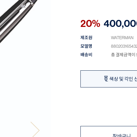
20%
400,00
제조원
WATERMAN
모델명
88020316543
배송비
총 결제금액이 5
색상 및 각인 
장바구니