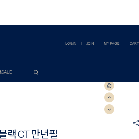
LOGIN
JOIN
MY PAGE
CART
&SALE
블랙 CT 만년필