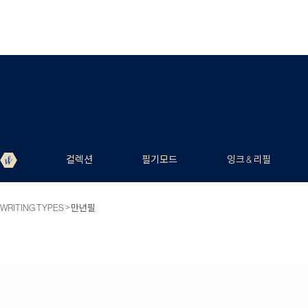
컬렉션
필기모드
잉크 & 리필
>
WRITING TYPES
만년필