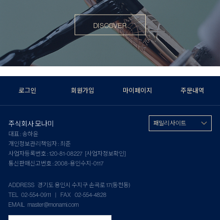
DISCOVER
로그인
회원가입
마이페이지
주문내역
주식회사 모나미
패밀리 사이트
대표 : 송하윤
개인정보관리책임자 : 최준
사업자등록번호 : 120-81-08227
[사업자정보확인]
통신판매신고번호 : 2008-용인수지-0117
ADDRESS 경기도 용인시 수지구 손곡로 17(동천동)
TEL 02-554-0911 | FAX 02-554-4828
EMAIL master@monami.com