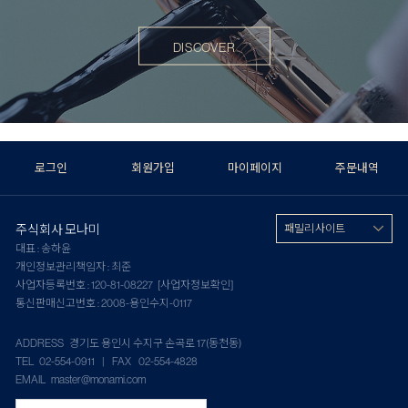
DISCOVER
로그인
회원가입
마이페이지
주문내역
주식회사 모나미
패밀리 사이트
대표 : 송하윤
개인정보관리책임자 : 최준
사업자등록번호 : 120-81-08227
[사업자정보확인]
통신판매신고번호 : 2008-용인수지-0117
ADDRESS 경기도 용인시 수지구 손곡로 17(동천동)
TEL 02-554-0911 | FAX 02-554-4828
EMAIL master@monami.com