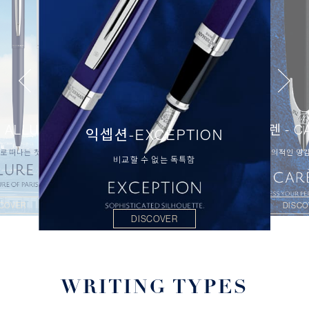
 ALLURE
까렌 - C
익셉션-EXCEPTION
로 떠나는 첫 걸음
창의적인 영
비교할 수 없는 독특함
SCOVER
DISCO
DISCOVER
WRITING TYPES