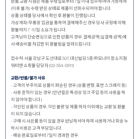
반품 교환 시점은 제품 수령일로부터 7일 이내 접수하여야 가능하며
(이후 불가) 수령 받은 상태로 제품이 선회수되어야 합니다.
상품 상태를 당사에서 확인 후 환불이 진행됩니다.
가상계좌/무통장 입금을 통하여 결제해주신 경우 당사 규정에 의해
환불까지 7 ~10일 소요가 됩니다.
고객님의 단순변심으로 인한 반품의 경우, 결제금액(실결제 금액)에
서 배송비를 차감한 뒤 환불됨을 알려드립니다.
접수처: 서울 강남구 도산대로 507, 대신빌딩 5층 ㈜모나미 항소지점
워터맨 쇼핑몰 담당자 (02-554-0911)
교환/반품/불가 사유
- 고객의 부주의로 상품이 파손된 경우.(상품 변형, 표면 스크래치 등)
- 사용 흔적이 있는 경우 (만년필은 특성상 잉크 주입 등의 사용을 하
지 않아야 합니다.)
- 각인된 상품의 경우, 각인 불량 및 제품 하자 이외에는 교환 및 환불
이 되지 않습니다.
- 구매 시 사은품 등이 있을 경우 반납하셔야 하며 사용하거나 회송 누
락시 비용은 고객 부담입니다.
- 배송 완료일로부터 7일이 경과한 경우