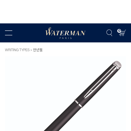
0
WRITING TYPES
만년필