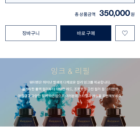
350,000
총 상품금액
원
♡
장바구니
바로 구매